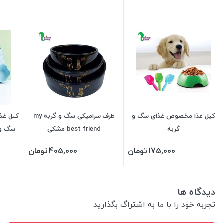
کیل غذا مخصوص غذای سگ و
ظرف سرامیکی سگ و گربه my
کیل غذ
گربه
best friend مشکی
سگ و 
175,000
تومان
405,000
تومان
دیدگاه ها
تجربه خود را با ما به اشتراگ بگذارید