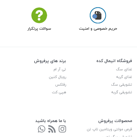
حریم خصوصی و امنیت
سوالات پرتکرار
فروشگاه انیمال کده
برند های پرفروش
غذای سگ
تی آر ام
غذای گربه
رویال کنین
تشویقی سگ
رفلکس
تشویقی گربه
هپی کت
محصولات پرفروش
با ما همراه باشید
قرص مولتی ویتامین تاپ تن
تشویقی سگ نوبی