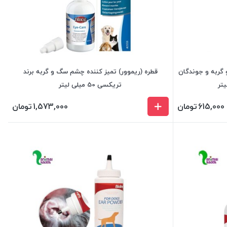
 گربه و جوندگان
قطره (ریموور) تمیز کننده چشم سگ و گربه برند
تریکسی 50 میلی لیتر
615,000
تومان
1,573,000
تومان