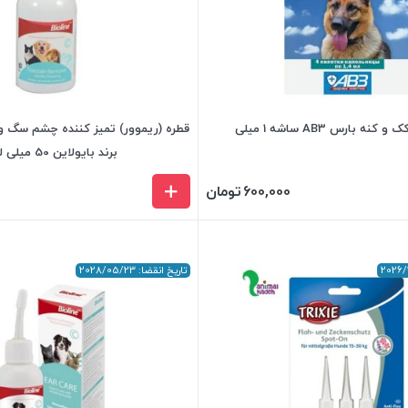
نه بارس AB3 ساشه 1 میلی
قطره (ریموور) تمیز کننده چشم سگ و
برند بایولاین 50 میلی لیتر
600,000
تومان
تاریخ انقضا: 2028/05/23