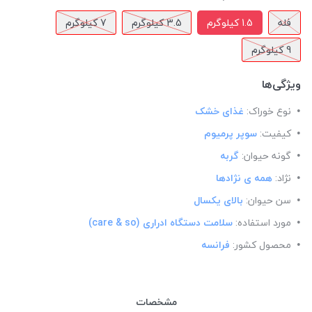
فله
1.5 کیلوگرم
3.5 کیلوگرم
7 کیلوگرم
9 کیلوگرم
ویژگی‌ها
نوع خوراک:
غذای خشک
کیفیت:
سوپر پرمیوم
گونه حیوان:
گربه
نژاد:
همه ی نژادها
سن حیوان:
بالای یکسال
مورد استفاده:
سلامت دستگاه ادراری (care & so)
محصول کشور:
فرانسه
مشخصات