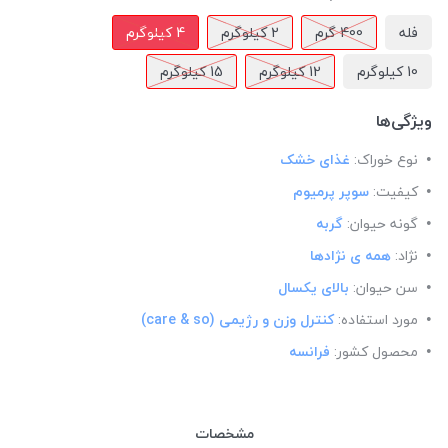
فله
400 گرم
2 کیلوگرم
4 کیلوگرم
10 کیلوگرم
12 کیلوگرم
15 کیلوگرم
ویژگی‌ها
نوع خوراک:
غذای خشک
کیفیت:
سوپر پرمیوم
گونه حیوان:
گربه
نژاد:
همه ی نژادها
سن حیوان:
بالای یکسال
مورد استفاده:
کنترل وزن و رژیمی (care & so)
محصول کشور:
فرانسه
مشخصات