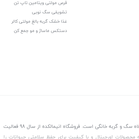
قرص مولتی ویتامین تاپ تن
تشویقی سگ نوبی
غذا خشک گربه بالغ مولتی کالر
دستکس ماساژ و مو جمع کن
مطمئن‌ترین مرجع خرید غذا و کالاهای مورد نیاز برای سلامتی و رفاه سگ و گربه خانگی است. فروشگاه انیمالکده از سال 98 فعالیت
ئه محصولات اورجینال و با کیفیت برای حفظ سلامتی حیوانات را