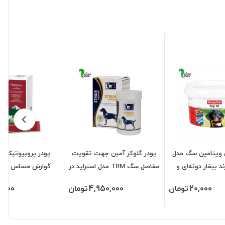
ویتامین سگ مدل
پودر گلوکز آمین جهت تقویت
پودر پروبیوتیک
د بیفار دونه‌ای و
مفاصل سگ TRM مدل استراید در
گوارش حساس سگ 
ته پلمپ
2 وزن
20,000
تومان
4,950,000
تومان
,000
گرمی)