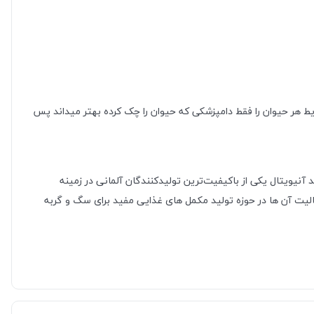
ک دوره 4 تا 8 هفته ای مصرف شود اما فراموش نشود که شرایط هر حیوان را فقط دامپزشکی که حیوان را چک کرده بهتر میداند پس
ت. برند آنیویتال يكی از باكيفيت‌ترين توليدكنندگان آلمانی در زمينه
اليت آن ها در حوزه توليد مكمل های غذايی مفيد برای سگ و گربه