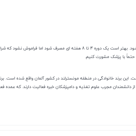
به ازای هر 10 کیلوگرم وزن سگ، روزانه 1 عدد یا نصف قرص توصیه می‌شود. بهتر است ی
 حتماً با پزشک مشورت کنیم.
 كمپانی بویتال است. اين برند خانوادگی در منطقه مونسترلند در كشور آلمان واقع شده اس
از دانشمندان مجرب علوم تغذيه و دامپزشكان خبره فعالیت دارند. که عمده فع