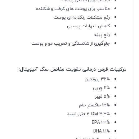
مناسب برای پوست های کرخت و شکننده
رفع مشکلات رنگدانه ای پوست
کاهش التهابات پوستی
رفع پینه
جلوگیری از شکستگی و تخریب مو و پوست
ترکیبات قرص درمانی تقویت مفاصل سگ آنیویتال:
32% پروتئین
11% چربی
5% فیبر
13% خاکستر خام
3.3% امگا 3 فتی اسید
1.3% EPA
1.1% DHA