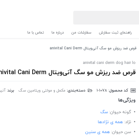
راهنمای ثبت سفارش
سفارشات من
درباره ما
تماس با ما
قرص ضد ریزش مو سگ آنی‌ویتال anivital Cani Derm
anivital cani derm dog hair lo
قرص ضد ریزش مو سگ آنی‌ویتال anivital Cani Derm
کد محصول:
‎1-1078
دسته‌بندی:
مکمل و مولتی ویتامین سگ
برند:
آنیویتا
ویژگی‌ها
گونه حیوان:
سگ
نژاد:
همه ی نژادها
سن حیوان:
همه ی سنین