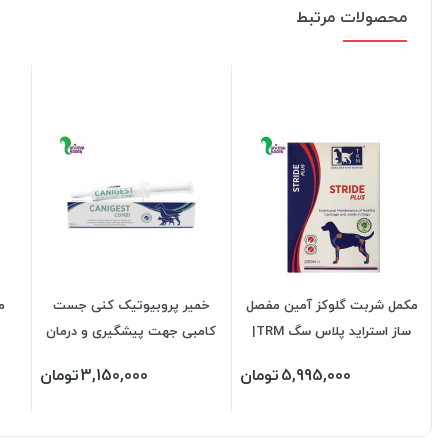
محصولات مرتبط
مکمل شربت گلوکز آمین مفصل
خمیر پروبیوتیک کنی جست
ساز استراید پلاس سگ TRM|
کامبی جهت پیشگیری و درمان
میلی لیتر 200
اسهال سگ و گربه برند TRM وزن
5,995,000
تومان
3,150,000
تومان
32 میلی‌لیتر