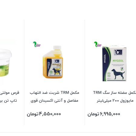
مکمل عضله ساز سگ TRM
مکمل TRM شربت ضد التهاب
قرص مولتی 
مایوزول 200 میلی‌‌لیتر
مفاصل و آنتی اکسیدان قوی
تاپ تن برن
مخصوص سگ مدل کوراسین 240
بس
6,995,000
تومان
4,550,000
تومان
میلی‌لیتر