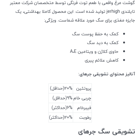
گوشت مرغ واقعی با طعم توت فرنگی توسط متخصصان شرکت معتبر
تایلندی jerhigh تولید شده است. این محصول کاملا بهداشتی، یک
جایزه مغذی برای سگ مورد علاقه شماست. ویژگی:
کمک به حفظ پوست سگ
کمک به دید سگ
حاوی کلاژن و ویتامین A،E
کاهش علائم پیری
آنالیز محتوای تشویقی جرهای:
پروتئین
20%(حداقل)
چربی خام
9%(حداقل)
فیبرخام
6%(حداکثر)
رطوبت
20%(حداکثر)
تشویقی سگ جرهای