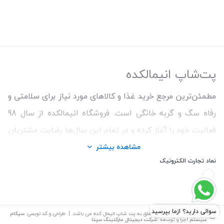
پت‌شاپ انیمالکده
مطمئن‌ترین مرجع خرید غذا و کالاهای مورد نیاز برای سلامتی و
رفاه سگ و گربه خانگی است. فروشگاه انیمالکده از سال 98
فعالیت خود را آغاز کرده و در تمام این سال‌ها رضایت مشتریان
و ارائه محصولات اورجینال و با کیفیت برای حفظ سلامتی
مشاهده بیشتر
نماد تجارت الکترونیک
حیوانات را اولویت کار خود قرار داده است. ما همواره سعی
کردیم با تنوع بالای محصولات و اطمینان از اصالت کالاها و
قیمت منصفانه تجربه خریدی خوشایند را برای مشتریان رقم
بزنیم. همچنین برای دریافت مشاوره رایگان درمورد محصولات
©
تمامی حقوق این سایت متعلق به
پت شاپ انیمال کده
می باشد. | طراحی و کد نویسی:
سپکام
سیستم
اجرا و توسعه
:شرکت دیجیتال مارکتینگ سپتا