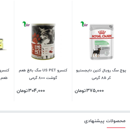
پوچ سگ رویال کنین دایجستیو
کنسرو US PET سگ بالغ طعم
کنسرو 
کر 85 گرمی
گوشت 800 گرمی
375,000
تومان
304,000
تومان
محصولات پیشنهادی