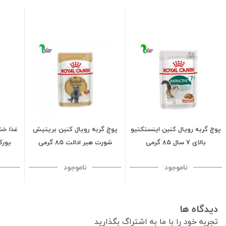
پوچ گربه رویال کنین اینستکتیو
پوچ گربه رویال کنین بریتیش
غذا خش
بالای 7 سال 85 گرمی
شورت هیر ادالت 85 گرمی
یورکشای
ناموجود
ناموجود
دیدگاه ها
تجربه خود را با ما به اشتراگ بگذارید