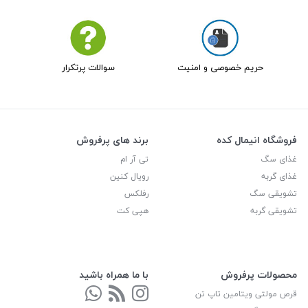
حریم خصوصی و امنیت
سوالات پرتکرار
فروشگاه انیمال کده
برند های پرفروش
غذای سگ
تی آر ام
غذای گربه
رویال کنین
تشویقی سگ
رفلکس
تشویقی گربه
هپی کت
محصولات پرفروش
با ما همراه باشید
قرص مولتی ویتامین تاپ تن