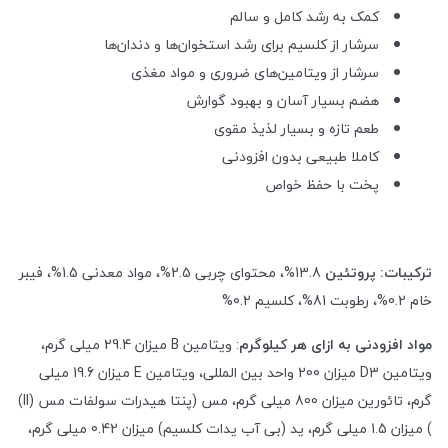
کمک به رشد کامل و سالم
سرشار از کلسیم برای رشد استخوان‌ها و دندان‌ها
سرشار از ویتامین‌های ضروری و مواد مغذی
هضم بسیار آسان و بهبود گوارش
طعم تازه و بسیار لذیذ مقوی
کاملا طبیعی بدون افزودنی
پخت با حفظ خواص
ترکیبات: پروتئین
13.8%، محتوای چربی 2.5%، مواد معدنی 1.5%، فیبر
خام 0.2%، رطوبت 81%، کلسیم 0.2
%
مواد افزودنی به ازای هر کیلوگرم
: ویتامین
B
میزان 29.4 میلی گرم،
ویتامین
D3
میزان 200 واحد بین المللی، ویتامین
E
میزان 19.6 میلی
گرم، تائورین میزان 800 میلی گرم، مس (پنتا هیدرات سولفات مس
(ll)
)
میزان 1.5 میلی گرم، ید (بی آب یدات کلسیم) میزان 0.42 میلی گرم،