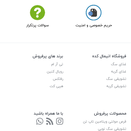
حریم خصوصی و امنیت
سوالات پرتکرار
فروشگاه انیمال کده
برند های پرفروش
غذای سگ
تی آر ام
غذای گربه
رویال کنین
تشویقی سگ
رفلکس
تشویقی گربه
هپی کت
محصولات پرفروش
با ما همراه باشید
قرص مولتی ویتامین تاپ تن
تشویقی سگ نوبی