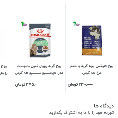
پوچ فلیکس بچه گربه با طعم
پوچ گربه رویال کنین دایجست
پوچ 
مرغ 85 گرمی
مدل دایجستیو سنستیو 85 گرمی
رویال کن
230,000
تومان
375,000
تومان
دیدگاه ها
تجربه خود را با ما به اشتراگ بگذارید