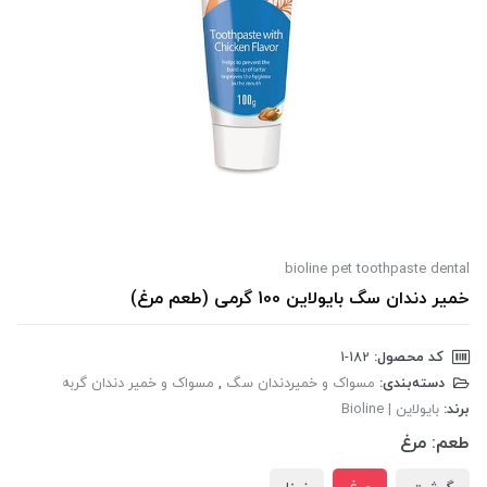
bioline pet toothpaste dental
خمیر دندان سگ بایولاین 100 گرمی (طعم مرغ)
کد محصول:
‎1-182
دسته‌بندی:
مسواک‌ و خمیر‌دندان سگ
,
مسواک و خمیر دندان گربه
برند:
بایولاین | Bioline
طعم:
مرغ