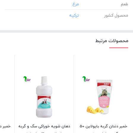
طعم
محصول کشور
محصولات مرتبط
خمیر دندان گربه بایولاین 50
دهان شویه خوراکی سگ و گربه
خمیر د