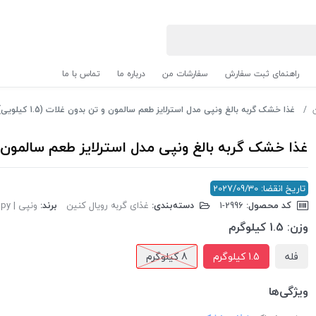
راهنمای ثبت سفارش
سفارشات من
درباره ما
تماس با ما
غذا خشک گربه بالغ ونپی مدل استرلایز طعم سالمون و تن بدون غلات (1.5 کیلویی)
غذا خشک گربه بالغ ونپی مدل استرلایز طعم سالمون و تن بدو
تاریخ انقضا: 2027/09/30
کد محصول:
‎1-2996
دسته‌بندی:
غذای گربه رویال کنین
برند:
ونپی | Wanpy
وزن:
1.5 کیلوگرم
فله
1.5 کیلوگرم
8 کیلوگرم
ویژگی‌ها