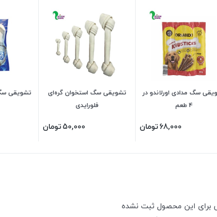
یقی سگ مدادی اورلاندو در
تشویقی سگ استخوان گره‌ای
تشویقی سگ
4 طعم
فلورایدی
68,000
تومان
50,000
تومان
ی برای این محصول ثبت نشده