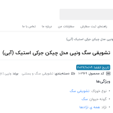
راهنمای ثبت سفارش
سفارشات من
درباره ما
تماس با ما
پی مدل چیکن جرکی استیک (آبی)
تشویقی سگ ونپی مدل چیکن جرکی استیک (آبی)
تاریخ انقضا: 2027/10/09
کد محصول:
‎1-2969
دسته‌بندی:
تشویقی سگ و بستنی
برند:
ونپی | Wanpy
ویژگی‌ها
نوع خوراک:
تشویقی سگ
گونه حیوان:
سگ
نژاد:
همه ی نژادها