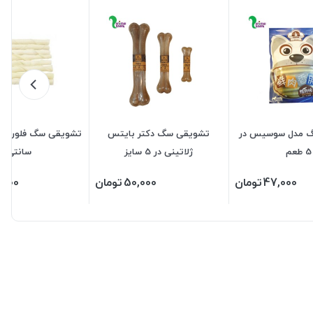
 مدل سوسیس در
تشویقی سگ دکتر بایتس
5 طعم
ژلاتینی در 5 سایز
سانتی
47,000
تومان
50,000
تومان
,000