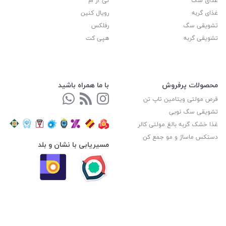
غذای سگ
تی آر ام
غذای گربه
رویال کنین
تشویقی سگ
رفلکس
تشویقی گربه
هپی کت
محصولات پرفروش
با ما همراه باشید
قرص مولتی ویتامین تاپ تن
تشویقی سگ نوبی
غذا خشک گربه بالغ مولتی کالر
دستکس ماساژ و مو جمع کن
مسیریابی با نشان و بلد