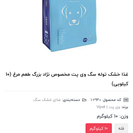
غذا خشک توله سگ وی پت مخصوص نژاد بزرگ طعم مرغ (10
کیلویی)
کد محصول:
‎1-2940
دسته‌بندی:
غذای خشک سگ
برند:
وی پت | Vipet
وزن:
10 کیلوگرم
فله
10 کیلوگرم