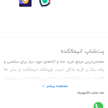
پت‌شاپ انیمالکده
مطمئن‌ترین مرجع خرید غذا و کالاهای مورد نیاز برای سلامتی و
رفاه سگ و گربه خانگی است. فروشگاه انیمالکده از سال 98
فعالیت خود را آغاز کرده و در تمام این سال‌ها رضایت مشتریان
و ارائه محصولات اورجینال و با کیفیت برای حفظ سلامتی
مشاهده بیشتر
نماد تجارت الکترونیک
حیوانات را اولویت کار خود قرار داده است. ما همواره سعی
کردیم با تنوع بالای محصولات و اطمینان از اصالت کالاها و