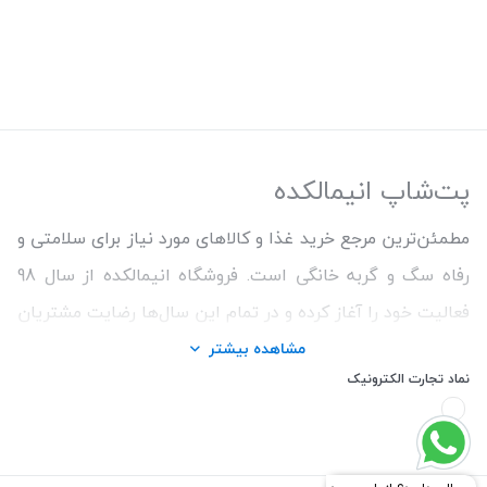
پت‌شاپ انیمالکده
مطمئن‌ترین مرجع خرید غذا و کالاهای مورد نیاز برای سلامتی و
رفاه سگ و گربه خانگی است. فروشگاه انیمالکده از سال 98
فعالیت خود را آغاز کرده و در تمام این سال‌ها رضایت مشتریان
و ارائه محصولات اورجینال و با کیفیت برای حفظ سلامتی
مشاهده بیشتر
نماد تجارت الکترونیک
حیوانات را اولویت کار خود قرار داده است. ما همواره سعی
کردیم با تنوع بالای محصولات و اطمینان از اصالت کالاها و
قیمت منصفانه تجربه خریدی خوشایند را برای مشتریان رقم