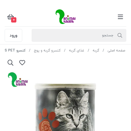
0
ورود
صفحه اصلی
گربه
غذای گربه
کنسرو گربه و پوچ
کنسرو US PET گربه بالغ طعم گوشت 430 گرمی