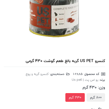
کنسرو US PET گربه بالغ طعم گوشت 430 گرمی
کد محصول:
‎1-2885
دسته‌بندی:
کنسرو گربه و پوچ
برند:
یو اس پت | Us petl
وزن:
430 گرم
800 گرم
430 گرم