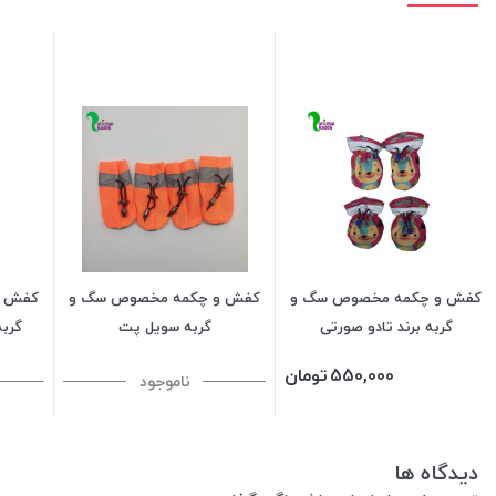
کفش و چکمه مخصوص سگ و
کفش و چکمه مخصوص سگ و
کفش و
گربه برند تادو صورتی
گربه سویل پت
گربه
550,000
تومان
ناموجود
دیدگاه ها