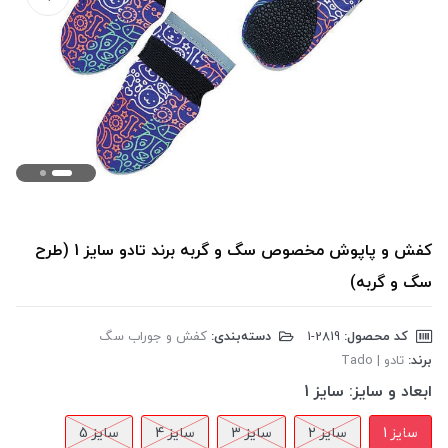
کفش و پاپوش مخصوص سگ و گربه برند تادو سایز 1 (طرح
سگ و گربه)
کد محصول:
‎1-2819
دسته‌بندی:
کفش و جوراب سگ
برند:
تادو | Tado
ابعاد و سایز:
سایز 1
سایز 1
سایز 2
سایز 3
سایز 4
سایز 5