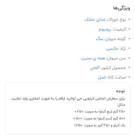
ویژگی‌ها
نوع خوراک:
غذای خشک
کیفیت:
پرمیوم
گونه حیوان:
سگ
نژاد:
مکسی
سن حیوان:
همه ی سنین
محصول کشور:
آلمان
اصالت کالا:
اصل
توجه
برای سفارش اجناس کیلویی می توانید ارقام را به صورت اعشاری وارد نمایید.
مثال:
250 گرم (ربع کیلو) به صورت: 0.250
500 گرم (نیم کیلو) به صورت: 0.500
یک کیلو و 250 گرم به صورت: 1.250