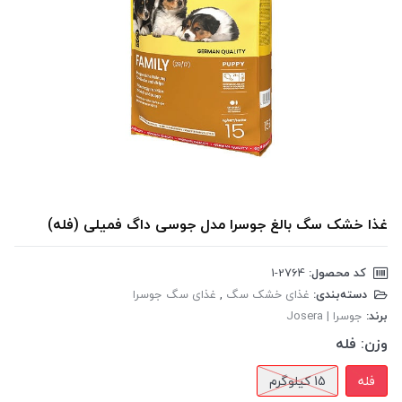
غذا خشک سگ بالغ جوسرا مدل جوسی داگ فمیلی (فله)
کد محصول:
‎1-2764
دسته‌بندی:
غذای خشک سگ
,
غذای سگ جوسرا
برند:
جوسرا | Josera
وزن:
فله
فله
15 کیلوگرم