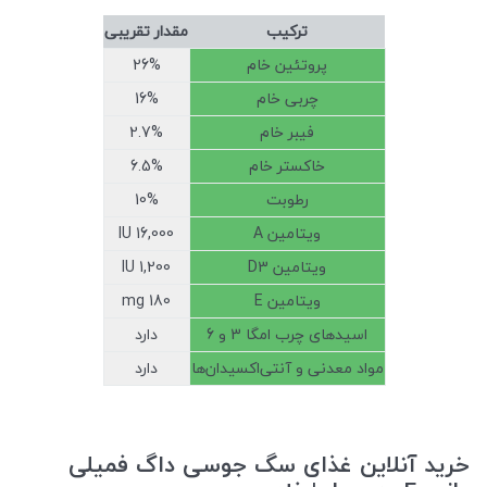
ترکیب
مقدار تقریبی
پروتئین خام
26%
چربی خام
16%
فیبر خام
2.7%
خاکستر خام
6.5%
رطوبت
10%
ویتامین A
16,000 IU
ویتامین D3
1,200 IU
ویتامین E
180 mg
اسیدهای چرب امگا 3 و 6
دارد
مواد معدنی و آنتی‌اکسیدان‌ها
دارد
خرید آنلاین غذای سگ جوسی داگ فمیلی