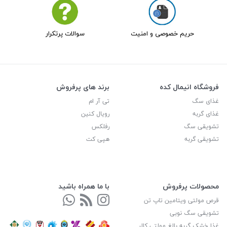
حریم خصوصی و امنیت
سوالات پرتکرار
فروشگاه انیمال کده
برند های پرفروش
غذای سگ
تی آر ام
غذای گربه
رویال کنین
تشویقی سگ
رفلکس
تشویقی گربه
هپی کت
محصولات پرفروش
با ما همراه باشید
قرص مولتی ویتامین تاپ تن
تشویقی سگ نوبی
غذا خشک گربه بالغ مولتی کالر