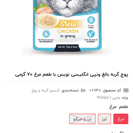
پوچ گربه بالغ ونپی انگلیسی نویس با طعم مرغ 70 گرمی
کد محصول:
‎1-2748
دسته‌بندی:
کنسرو گربه و پوچ
برند:
ونپی | Wanpy
طعم:
مرغ
مرغ
تن
تن و میگو