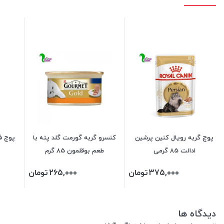
پوچ گربه رویال کنین پرشین
کنسرو گربه گورمت گلد پته با
پوچ ف
ادالت 85 گرمی
طعم بوقلمون 85 گرم
375,000
تومان
265,000
تومان
دیدگاه ها