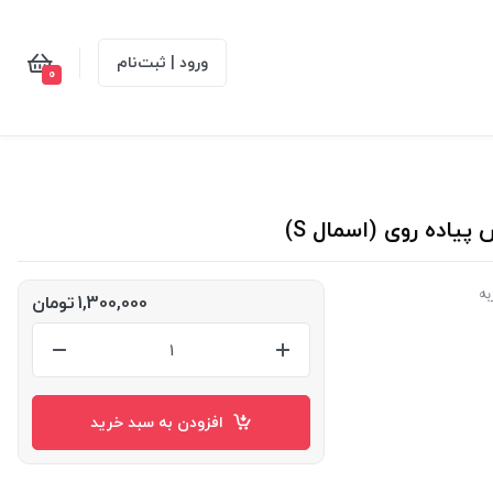
ورود | ثبت‌نام
0
اده روی (اسمال S)
به
1,300,000
تومان
افزودن به سبد خرید