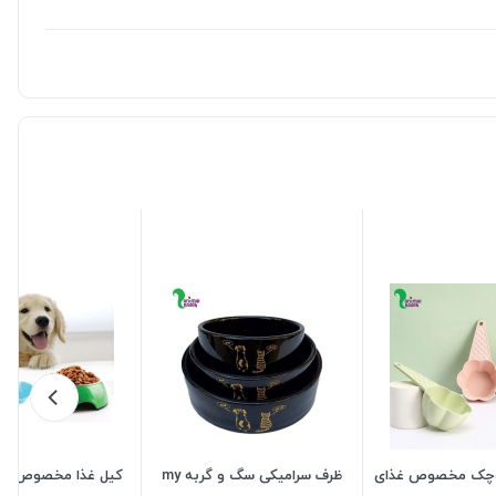
وچک مخصوص غذای
ظرف سرامیکی سگ و گربه my
کیل غذا مخصوص غذ