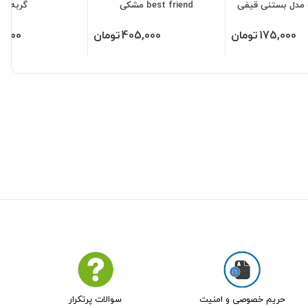
مدل بستنی قیفی
best friend مشکی
گربه
175,000
تومان
405,000
تومان
5,000
حریم خصوصی و امنیت
سوالات پرتکرار