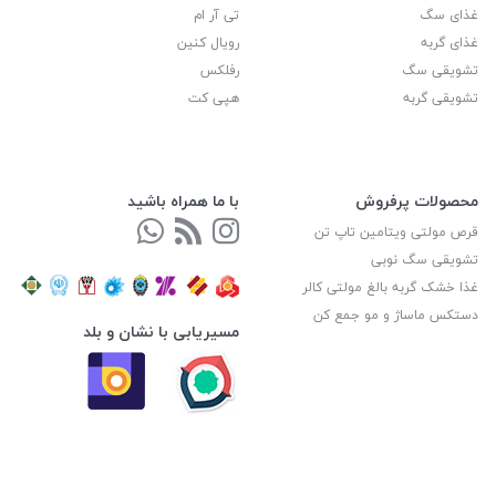
غذای سگ
تی آر ام
غذای گربه
رویال کنین
تشویقی سگ
رفلکس
تشویقی گربه
هپی کت
محصولات پرفروش
با ما همراه باشید
قرص مولتی ویتامین تاپ تن
تشویقی سگ نوبی
غذا خشک گربه بالغ مولتی کالر
دستکس ماساژ و مو جمع کن
مسیریابی با نشان و بلد