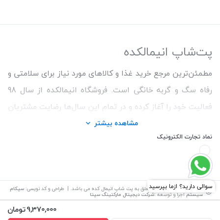
پت‌شاپ انیمالکده
مطمئن‌ترین مرجع خرید غذا و کالاهای مورد نیاز برای سلامتی و
رفاه سگ و گربه خانگی است. فروشگاه انیمالکده از سال 98
فعالیت خود را آغاز کرده و در تمام این سال‌ها رضایت مشتریان
و ارائه محصولات اورجینال و با کیفیت برای حفظ سلامتی
مشاهده بیشتر
نماد تجارت الکترونیک
حیوانات را اولویت کار خود قرار داده است. ما همواره سعی
کردیم با تنوع بالای محصولات و اطمینان از اصالت کالاها و
قیمت منصفانه تجربه خریدی خوشایند را برای مشتریان رقم
بزنیم. همچنین برای دریافت مشاوره رایگان درمورد محصولات
©
تمامی حقوق این سایت متعلق به
پت شاپ انیمال کده
می باشد. | طراحی و کد نویسی:
سپکام
سیستم
اجرا و توسعه
:شرکت دیجیتال مارکتینگ سپتا
می‌توانیدبا شماره مشاور در تماس باشید.
9,370,000
تومان