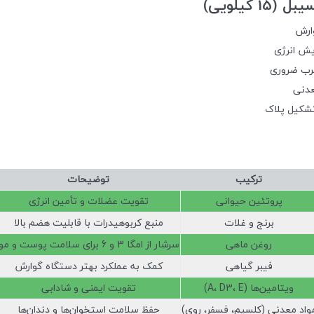
کیلویی)
ارش
یش انرژی
رب ضروری
عدنی
تشکیل پلاک
ترکیب
توضیحات
پروتئین حیوانی
تقویت عضلات و تأمین انرژی
برنج و غلات
منبع کربوهیدرات با قابلیت هضم بالا
روغن ماهی
سرشار از امگا 3 و 6 برای سلامت پوست و مو
فیبر گیاهی
کمک به عملکرد بهتر دستگاه گوارش
ویتامین‌ها (A، D3، E)
تقویت ایمنی و شادابی
واد معدنی (کلسیم، فسفر، روی)
حفظ سلامت استخوان‌ها و دندان‌ها