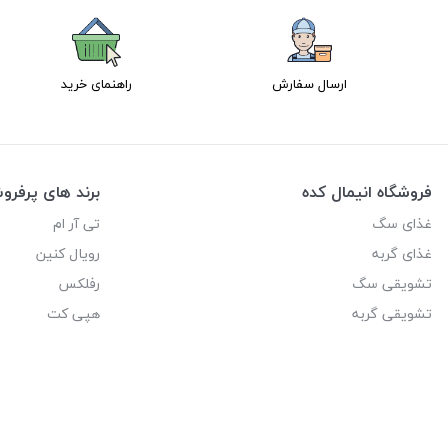
ارسال سفارش
راهنمای خرید
فروشگاه انیمال کده
برند های پرفر
غذای سگ
تی آر ام
غذای گربه
رویال کنین
تشویقی سگ
رفلکس
تشویقی گربه
هپی کت