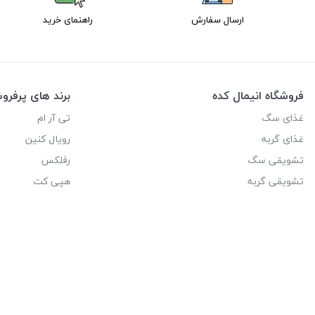
ارسال سفارش
راهنمای خرید
فروشگاه انیمال کده
برند های پرفر
غذای سگ
تی آر ام
غذای گربه
رویال کنین
تشویقی سگ
رفلکس
تشویقی گربه
هپی کت