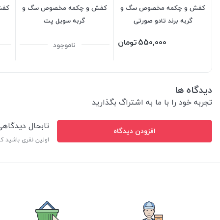
کفش و چکمه مخصوص سگ و
کفش و چکمه مخصوص سگ و
کفش
گربه برند تادو صورتی
گربه سویل پت
550,000
تومان
ناموجود
دیدگاه ها
تجربه خود را با ما به اشتراگ بگذارید
تابحال دیدگاه
افزودن دیدگاه
اولین نفری باشید ک