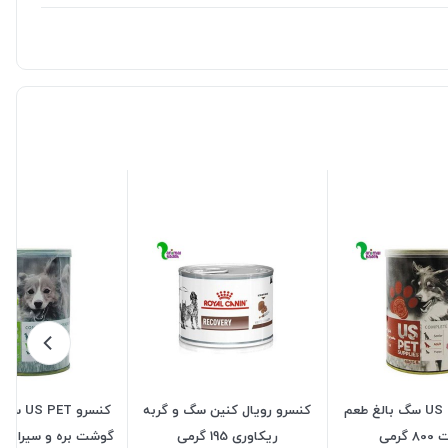
کنسرو US PET سگ بالغ طعم
کنسرو رویال کنین سگ و گربه
کنسرو ET
گرمی
ریکاوری 195 گرمی
گوشت بره و سیرابی 