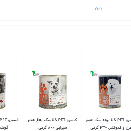
کنسرو US PET توله سگ طعم
کنسرو US PET سگ بالغ طعم
رغ و کدوتنبل 430 گرمی
سیرابی 800 گرمی
گوشت 800 