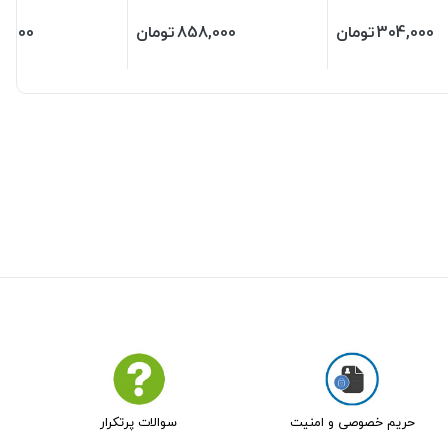
800 گرمی
304,000
تومان
858,000
تومان
4,000
حریم خصوصی و امنیت
سوالات پرتکرار