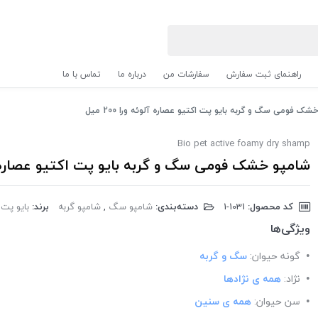
راهنمای ثبت سفارش
سفارشات من
درباره ما
تماس با ما
ک فومی سگ و گربه بایو پت اکتیو عصاره آلوئه ورا 200 میل
Bio pet active foamy dry shamp
شامپو خشک فومی سگ و گربه بایو پت اکتیو عصاره آلوئه و
کد محصول:
‎1-1031
دسته‌بندی:
شامپو سگ
,
شامپو گربه
برند:
بایو پت اکتیو |
ویژگی‌ها
گونه حیوان:
سگ و گربه
نژاد:
همه ی نژادها
سن حیوان:
همه ی سنین