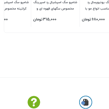
 یونیورسال رد
شامپو سگ اسپشیال رد اسپرینگ
شامپو سگ اسپشیال ر
اسب انواع مو با
مخصوص سگهای قهوه ای و
کراتینه مخصوص موه
 850 میل
طلایی 300 میلی‌لیتر
مجعد 300 میلی‌لیتر
680,000
تومان
315,000
تومان
5,000