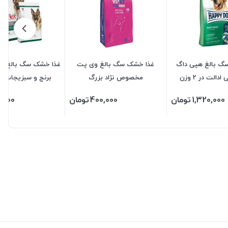
گ بالغ هپی داگ
غذا خشک سگ بالغ وی پت
غذا خشک سگ بالغ رف
الت در 2 وزن
مخصوص نژاد بزرگ
برنج و سبزیجات در 3 و
1,320,000
تومان
400,000
تومان
,000