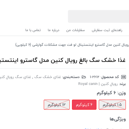
راهنمای ثبت سفارش
سفارشات من
درباره ما
تماس با ما
ل کنین مدل گاسترو اینتستینال لو فت جهت مشکلات گوارشی (6 کیلویی)
غذا خشک سگ بالغ رویال کنین مدل گاسترو اینتستینال ل
کد محصول:
‎1-2612
دسته‌بندی:
غذای خشک سگ
,
غذای سگ رویال کنی
برند:
رویال کنین | Royal canin
وزن:
6 کیلوگرم
1.5 کیلوگرم
6 کیلوگرم
12 کیلوگرم
ویژگی‌ها