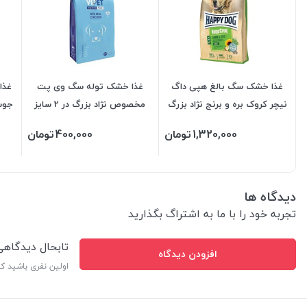
غذا خشک سگ بالغ هپی داگ
غذا خشک توله سگ وی پت
غذا
نیچر کروک بره و برنج نژاد بزرگ
مخصوص نژاد بزرگ در 2 سایز
در 2 وزن
1,320,000
تومان
400,000
تومان
دیدگاه ها
تجربه خود را با ما به اشتراگ بگذارید
تابحال دیدگاه
افزودن دیدگاه
اولین نفری باشید ک