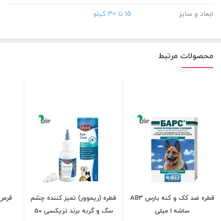
ابعاد و سایز
‎15 تا 30 کیلو
محصولات مرتبط
قطره ضد کک و کنه بارس AB3
قطره (ریموور) تمیز کننده چشم
قرص 
ساشه 1 میلی
سگ و گربه برند تریکسی 50