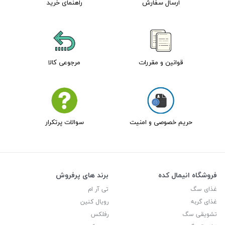
ارسال سفارش
راهنمای خرید
قوانین و مقررات
مرجوعی کالا
حریم خصوصی و امنیت
سوالات پرتکرار
فروشگاه انیمال کده
برند های پرفروش
غذای سگ
تی آر ام
غذای گربه
رویال کنین
تشویقی سگ
رفلکس