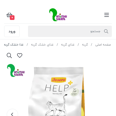
0
ورود
صفحه اصلی
گربه
غذای گربه
غذای خشک گربه
غذا خشک گربه جوسرا help مدل گاسترو اینتست