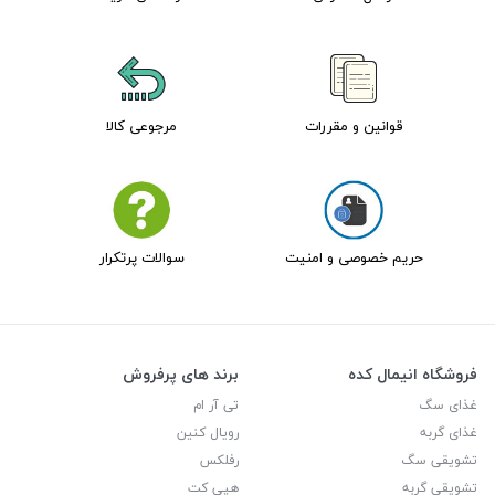
قوانین و مقررات
مرجوعی کالا
حریم خصوصی و امنیت
سوالات پرتکرار
فروشگاه انیمال کده
برند های پرفروش
غذای سگ
تی آر ام
غذای گربه
رویال کنین
تشویقی سگ
رفلکس
تشویقی گربه
هپی کت