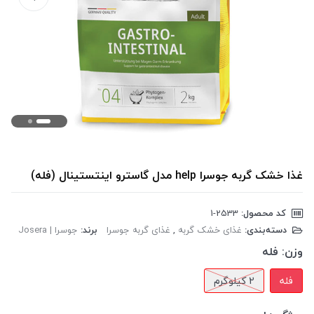
غذا خشک گربه جوسرا help مدل گاسترو اینتستینال (فله)
کد محصول:
‎1-2533
دسته‌بندی:
غذای خشک گربه
,
غذای گربه جوسرا
برند:
جوسرا | Josera
وزن:
فله
فله
2 کیلوگرم