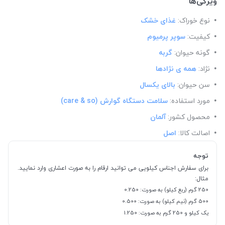
ویژگی‌ها
نوع خوراک:
غذای خشک
کیفیت:
سوپر پرمیوم
گونه حیوان:
گربه
نژاد:
همه ی نژادها
سن حیوان:
بالای یکسال
مورد استفاده:
سلامت دستگاه گوارش (care & so)
محصول کشور:
آلمان
اصالت کالا:
اصل
توجه
برای سفارش اجناس کیلویی می توانید ارقام را به صورت اعشاری وارد نمایید.
مثال:
250 گرم (ربع کیلو) به صورت: 0.250
500 گرم (نیم کیلو) به صورت: 0.500
یک کیلو و 250 گرم به صورت: 1.250