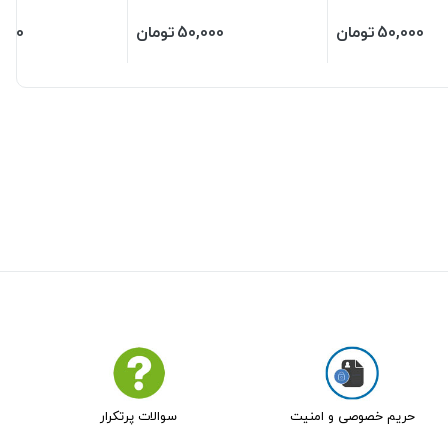
دهان در 7 سایز
50,000
تومان
50,000
تومان
,000
حریم خصوصی و امنیت
سوالات پرتکرار