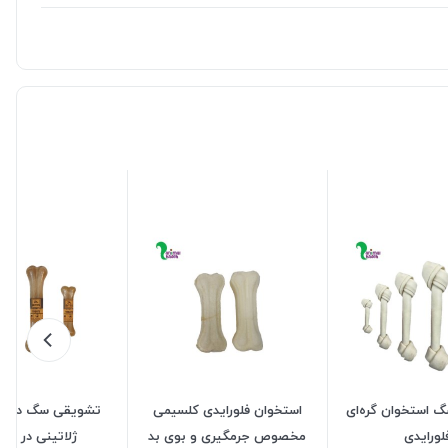
 استخوان گره‌ای
استخوان فلورایدی کلسیمی
تشویقی سگ دکتر
لورایدی
مخصوص جرمگیری و بوی بد
ژلاتینی در 5 سایز