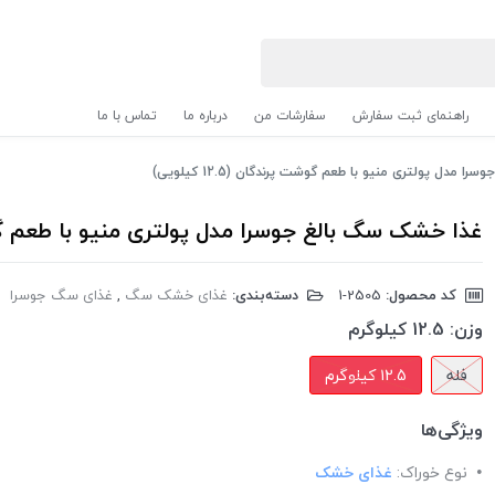
راهنمای ثبت سفارش
سفارشات من
درباره ما
تماس با ما
مدل پولتری منیو با طعم گوشت پرندگان (12.5 کیلویی)
غذا خشک سگ بالغ جوسرا مدل پولتری منیو با طعم گوشت پرند
کد محصول:
‎1-2505
دسته‌بندی:
غذای خشک سگ
,
غذای سگ جوسرا
وزن:
12.5 کیلوگرم
فله
12.5 کیلوگرم
ویژگی‌ها
نوع خوراک:
غذای خشک