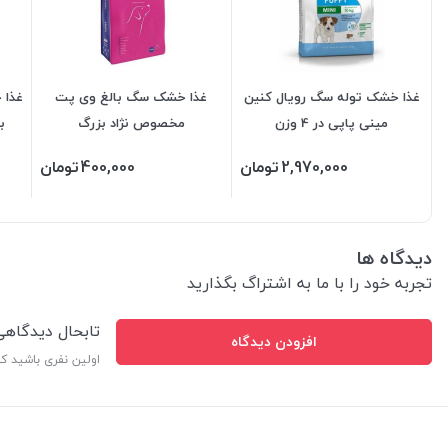
غذا خشک توله سگ رویال کنین
غذا خشک سگ بالغ وی پت
غذا 
مینی پاپی در 4 وزن
مخصوص نژاد بزرگ
ب
2,970,000
تومان
400,000
تومان
دیدگاه ها
تجربه خود را با ما به اشتراگ بگذارید
تابحال دیدگاه
افزودن دیدگاه
اولین نفری باشید ک