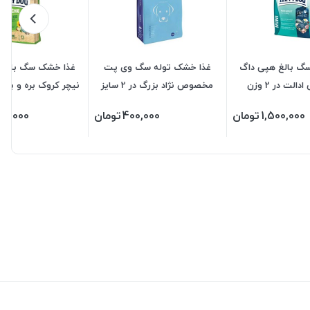
گ بالغ هپی داگ
غذا خشک توله سگ وی پت
غذا خشک سگ بالغ 
الت در 2 وزن
مخصوص نژاد بزرگ در 2 سایز
نیچر کروک بره و برنج
در 2 وزن
1,500,000
تومان
400,000
تومان
20,000