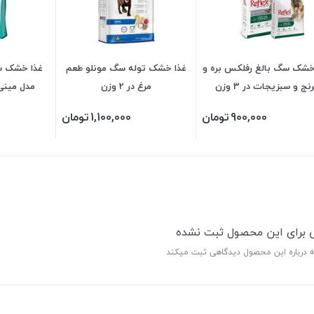
خشک سگ بالغ رفلکس بره و
غذا خشک توله سگ مونلو طعم
غذا خشک س
رنج و سبزیجات در 3 وزن
مرغ در 2 وزن
مدل مینی اد
900,000
تومان
1,100,000
تومان
ی برای این محصول ثبت نشده
ه درباره این محصول دیدگاهی ثبت میکند