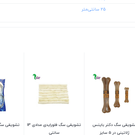
‎25 سانتی‌متر
شویقی سگ دکتر بایتس
تشویقی سگ فلورایدی مدادی 13
تشویقی سگ
ژلاتینی در 5 سایز
سانتی