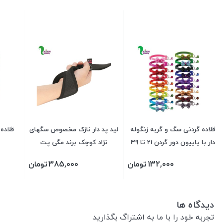
قلاده گردنی سگ و گربه زنگوله
لید پد دار نازک مخصوص سگهای
قلاده
دار با پاپیون دور گردن 21 تا 39
نژاد کوچک برند مگی پت
سانت
132,000
تومان
385,000
تومان
دیدگاه ها
تجربه خود را با ما به اشتراگ بگذارید