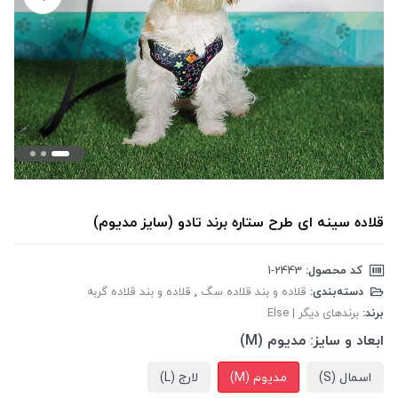
قلاده سینه ای طرح ستاره برند تادو (سایز مدیوم)
کد محصول:
‎1-2443
دسته‌بندی:
قلاده و بند قلاده سگ
,
قلاده و بند قلاده گربه
برند:
برندهای دیگر | Else
ابعاد و سایز:
مدیوم (M)
اسمال (S)
مدیوم (M)
لارج (L)