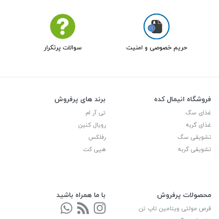
حریم خصوصی و امنیت
سوالات پرتکرار
فروشگاه انیمال کده
برند های پرفروش
غذای سگ
تی آر ام
غذای گربه
رویال کنین
تشویقی سگ
رفلکس
تشویقی گربه
هپی کت
محصولات پرفروش
با ما همراه باشید
قرص مولتی ویتامین تاپ تن