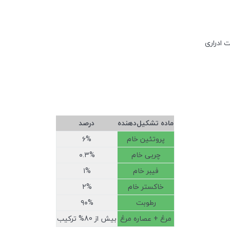
ت ادراری
ماده تشکیل‌دهنده
درصد
پروتئین خام
۶%
چربی خام
۰.۳%
فیبر خام
۱%
خاکستر خام
۲%
رطوبت
۹۰%
مرغ + عصاره مرغ
بیش از 80% ترکیب