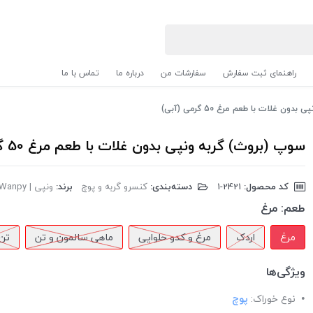
راهنمای ثبت سفارش
سفارشات من
درباره ما
تماس با ما
ن غلات با طعم مرغ 50 گرمی (آبی)
سوپ (بروث) گربه ونپی بدون غلات با طعم مرغ 50 گرمی (آبی)
کد محصول:
‎1-2421
دسته‌بندی:
کنسرو گربه و پوچ
برند:
ونپی | Wanpy
طعم:
مرغ
مرغ
اردک
مرغ و کدو حلوایی
ماهی سالمون و تن
تن 
ویژگی‌ها
نوع خوراک:
پوچ