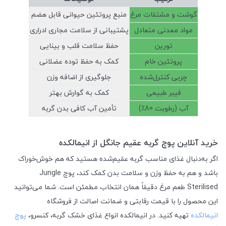
گوشت و مشتقات مرغ
منبع پروتئین حیوانی قابل هضم
مواد معدنی متعادل
پشتیبانی از سلامت مجاری ادراری
تورین
حفظ سلامت قلب و بینایی
پروتئین خام
کمک به حفظ توده عضلانی
چربی کنترل‌شده
جلوگیری از اضافه وزن
فیبر طبیعی
کمک به گوارش بهتر
آب (رطوبت 80٪)
تأمین آب کافی بدن گربه
خرید آنلاین پوچ گربه عقیم جانگل از انیمالکده
اگر به‌دنبال غذای مناسب گربه عقیم‌شده هستید که هم خوش‌خوراک
باشد و هم به حفظ وزن و سلامت بدن کمک کند، پوچ Jungle
Sterilised طعم مرغ دقیقاً همان انتخاب مطمئن است. شما می‌توانید
این محصول را با قیمت رقابتی و ضمانت اصالت از فروشگاه
انیمالکده
تهیه کنید. در انیمالکده انواع غذای خشک گربه، کنسرو،
پوچ