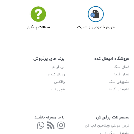
حریم خصوصی و امنیت
سوالات پرتکرار
فروشگاه انیمال کده
برند های پرفروش
غذای سگ
تی آر ام
غذای گربه
رویال کنین
تشویقی سگ
رفلکس
تشویقی گربه
هپی کت
محصولات پرفروش
با ما همراه باشید
قرص مولتی ویتامین تاپ تن
تشویقی سگ نوبی