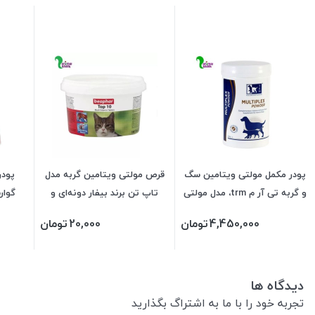
پودر مکمل مولتی ویتامین سگ
قرص مولتی ویتامین گربه مدل
پود
و گربه تی آر م trm، مدل مولتی
تاپ تن برند بیفار دونه‌ای و
گوا
پلکس 200 گرم
بسته پلمپ
4,450,000
تومان
20,000
تومان
دیدگاه ها
تجربه خود را با ما به اشتراگ بگذارید