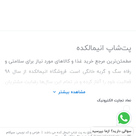
پت‌شاپ انیمالکده
مطمئن‌ترین مرجع خرید غذا و کالاهای مورد نیاز برای سلامتی و
رفاه سگ و گربه خانگی است. فروشگاه انیمالکده از سال 98
فعالیت خود را آغاز کرده و در تمام این سال‌ها رضایت مشتریان
و ارائه محصولات اورجینال و با کیفیت برای حفظ سلامتی
مشاهده بیشتر
نماد تجارت الکترونیک
حیوانات را اولویت کار خود قرار داده است. ما همواره سعی
کردیم با تنوع بالای محصولات و اطمینان از اصالت کالاها و
قیمت منصفانه تجربه خریدی خوشایند را برای مشتریان رقم
بزنیم. همچنین برای دریافت مشاوره رایگان درمورد محصولات
©
تمامی حقوق این سایت متعلق به
پت شاپ انیمال کده
می باشد. | طراحی و کد نویسی:
سپکام
سیستم
اجرا و توسعه
:شرکت دیجیتال مارکتینگ سپتا