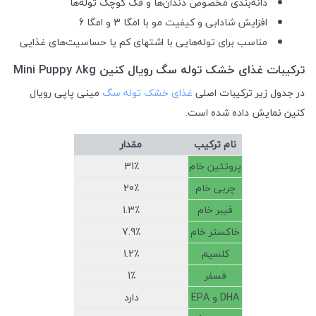
دانه‌بندی مخصوص دندان‌ها و فک کوچک توله‌ها
افزایش شادابی و کیفیت مو با امگا 3 و امگا 6
مناسب برای توله‌هایی با اشتهای کم یا حساسیت‌های غذایی
ترکیبات غذای خشک توله سگ رویال کنین Mini Puppy 8kg
در جدول زیر ترکیبات اصلی
غذای خشک توله سگ
مینی پاپی رویال
کنین نمایش داده شده است.
نام ترکیب
مقدار
پروتئین خام
31٪
چربی خام
20٪
فیبر خام
1.3٪
خاکستر خام
7.9٪
کلسیم
1.2٪
فسفر
1٪
DHA و EPA
دارد