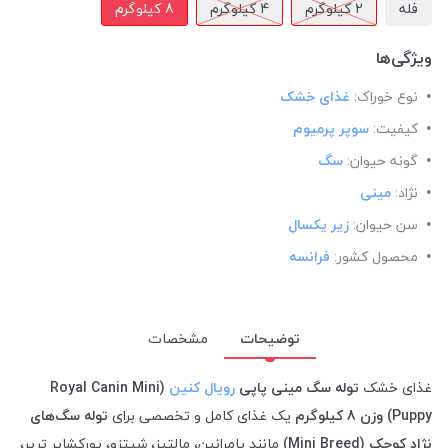
فله
2 کیلوگرم
4 کیلوگرم
8 کیلوگرم
ویژگی‌ها
نوع خوراک:
غذای خشک
کیفیت:
سوپر پرمیوم
گونه حیوان:
سگ
نژاد:
مینی
سن حیوان:
زیر یکسال
محصول کشور:
فرانسه
توضیحات
مشخصات
غذای خشک
توله سگ مینی پاپی
رویال کنین
(Royal Canin Mini
Puppy) وزن 8 کیلوگرم
یک غذای کامل و تخصصی برای
توله‌ سگ‌های
نژاد کوچک (Mini Breed)
مانند پامرانین، مالتیز، شیتزو، یورکشایر تریر،