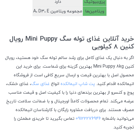
پری‌بیوتیک
دارد
ویتامین‌ها
مجموعه ویتامین A، D3، E
خرید آنلاین غذای توله سگ Mini Puppy رویال
کنین 8 کیلویی
اگر به دنبال یک غذای کامل برای رشد سالم توله سگ خود هستید، رویال
کنین Mini Puppy 8kg بهترین گزینه برای شماست. برای خرید این
محصول اصل با بهترین قیمت و ارسال سریع کافی است از فروشگاه
انیمالکده اقدام کنید.
پت شاپ انیمالکده
انواع
غذای سگ
، غذای خشک،
پوچ و کنسرو از بهترین برندهای دنیا را با کیفیت اصل و قیمت مناسب
عرضه می‌کند. تمام محصولات کاملاً اورجینال و با ضمانت سلامت تاریخ
مصرف هستند.
برای دریافت مشاوره رایگان با کارشناسان انیمالکده
می‌توانید باشماره
09122276946
تماس بگیرید تا خریدی مطمئن را
تجربه کنید.