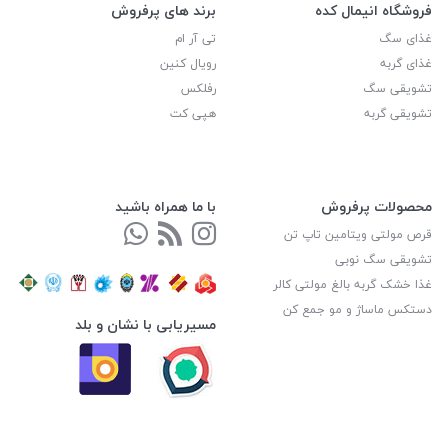
فروشگاه انیمال کده
برند های پرفروش
غذای سگ
تی آر ام
غذای گربه
رویال کنین
تشویقی سگ
رفلکس
تشویقی گربه
هپی کت
محصولات پرفروش
با ما همراه باشید
قرص مولتی ویتامین تاپ تن
تشویقی سگ نوبی
غذا خشک گربه بالغ مولتی کالر
دستکس ماساژ و مو جمع کن
مسیریابی با نشان و بلد