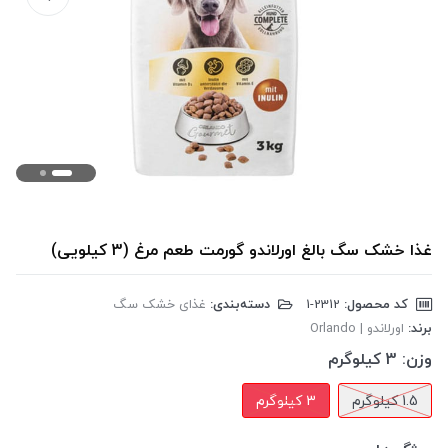
غذا خشک سگ بالغ اورلاندو گورمت طعم مرغ (3 کیلویی)
کد محصول:
‎1-2312
دسته‌بندی:
غذای خشک سگ
برند:
اورلاندو | Orlando
وزن:
3 کیلوگرم
1.5 کیلوگرم
3 کیلوگرم