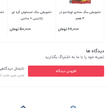
تشویقی سگ مدادی اورلاندو در
تشویقی سگ استخوان گره ای
تشو
4 طعم
ژلاتینی 6 سانتی
68,000
تومان
50,000
تومان
دیدگاه ها
تجربه خود را با ما به اشتراگ بگذارید
تابحال دیدگاه
افزودن دیدگاه
اولین نفری باشید ک