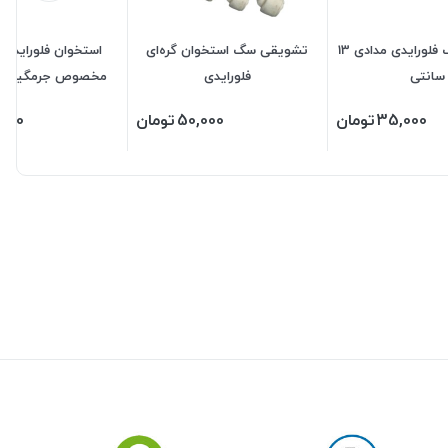
تشویقی سگ فلورایدی مدادی 13
تشویقی سگ استخوان گره‌ای
استخوان فلورایدی
سانتی
فلورایدی
مخصوص جرمگیری و
دهان در 7 سایز
35,000
تومان
50,000
تومان
,000