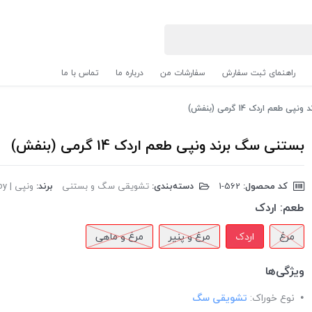
راهنمای ثبت سفارش
سفارشات من
درباره ما
تماس با ما
طعم اردک 14 گرمی (بنفش)
بستنی سگ برند ونپی طعم اردک 14 گرمی (بنفش)
کد محصول:
‎1-562
دسته‌بندی:
تشویقی سگ و بستنی
برند:
ونپی | Wanpy
طعم:
اردک
مرغ
اردک
مرغ و پنیر
مرغ و ماهی
ویژگی‌ها
نوع خوراک:
تشویقی سگ