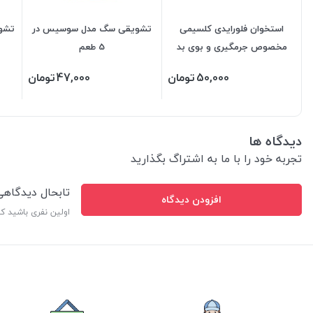
استخوان فلورایدی کلسیمی
تشویقی سگ مدل سوسیس در
مخصوص جرمگیری و بوی بد
5 طعم
دهان در 7 سایز
50,000
تومان
47,000
تومان
دیدگاه ها
تجربه خود را با ما به اشتراگ بگذارید
تابحال دیدگاه
افزودن دیدگاه
اولین نفری باشید ک