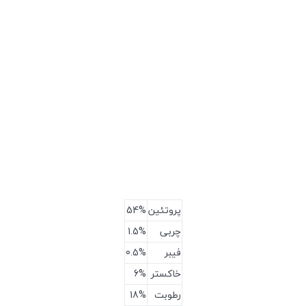
پروتئین
54%
چربی
1.5%
فیبر
0.5%
خاکستر
6%
رطوبت
18%