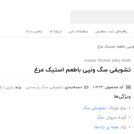
راهنمای ثبت سفارش
سفارشات من
درباره ما
تماس با ما
پی باطعم استیک مرغ
wanpy chicken jerky steak
تشویقی سگ ونپی باطعم استیک مرغ
کد محصول:
‎1-1323
دسته‌بندی:
تشویقی سگ و بستنی
برند:
ونپی | Wanpy
ویژگی‌ها
نوع خوراک:
تشویقی سگ
گونه حیوان:
سگ
نژاد:
همه ی نژادها