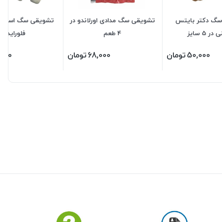
گ دکتر بایتس
تشویقی سگ مدادی اورلاندو در
تشویقی سگ استخوان
ر 5 سایز
4 طعم
فلورایدی
50,000
تومان
68,000
تومان
,000