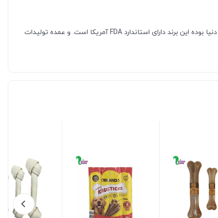
برند ونپی که حدود 20 سال در زمینه محصولات حیوانات خانگی فعالیت دارد و 23کارخانه در تمام دنیا دارد و هم‌چنین بیش از 50نمایندگی فروش در دنیا بوده این برند دارای استاندارد FDA آمریکا است. و عمده تولیدات