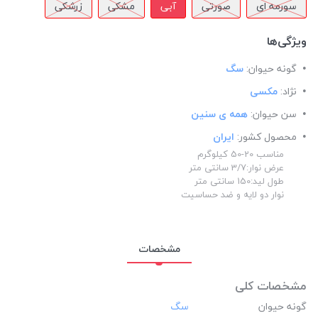
سورمه ای
صورتی
آبی
مشکی
زرشکی
ویژگی‌ها
گونه حیوان:
سگ
نژاد:
مکسی
سن حیوان:
همه ی سنین
محصول کشور:
ایران
مناسب 20-50 کیلوگرم
عرض نوار:3/7 سانتی متر
طول لید:150 سانتی متر
نوار دو لایه و ضد حساسیت
مشخصات
مشخصات کلی
گونه حیوان