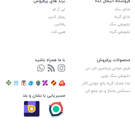
فروشگاه انیمال کده
برند های پرفروش
غذای سگ
تی آر ام
غذای گربه
رویال کنین
تشویقی سگ
رفلکس
تشویقی گربه
هپی کت
محصولات پرفروش
با ما همراه باشید
قرص مولتی ویتامین تاپ تن
تشویقی سگ نوبی
غذا خشک گربه بالغ مولتی کالر
دستکس ماساژ و مو جمع کن
مسیریابی با نشان و بلد