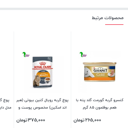
محصولات مرتبط
کنسرو گربه گورمت گلد پته با
پوچ گربه رویال کنین بیوتی (هیر
پوچ گر
طعم بوقلمون 85 گرم
اند اسکین) مخصوص پوست و
مدل دایجس
مو رویال کنین 85 گرمی
265,000
تومان
375,000
تومان