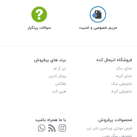
حریم خصوصی و امنیت
سوالات پرتکرار
فروشگاه انیمال کده
برند های پرفروش
غذای سگ
تی آر ام
غذای گربه
رویال کنین
تشویقی سگ
رفلکس
تشویقی گربه
هپی کت
محصولات پرفروش
با ما همراه باشید
قرص مولتی ویتامین تاپ تن
تشویقی سگ نوبی