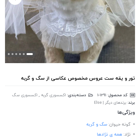
تور و یقه ست عروس مخصوص عکاسی از سگ و گربه
کد محصول:
‎1-1291
دسته‌بندی:
اکسسوری گربه
,
اکسسوری سگ
برند:
برندهای دیگر | Else
ویژگی‌ها
گونه حیوان:
سگ و گربه
نژاد:
همه ی نژادها