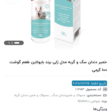
خمیر دندان سگ و گربه مدل ژلی برند بایولاین طعم گوشت
100 گرمی
تاریخ انقضا: 2028/06/25
کد محصول:
‎1-1253
دسته‌بندی:
مسواک‌ و خمیر‌دندان سگ
,
مسواک و خمیر دندان گربه
برند:
بایولاین | Bioline
ویژگی‌ها