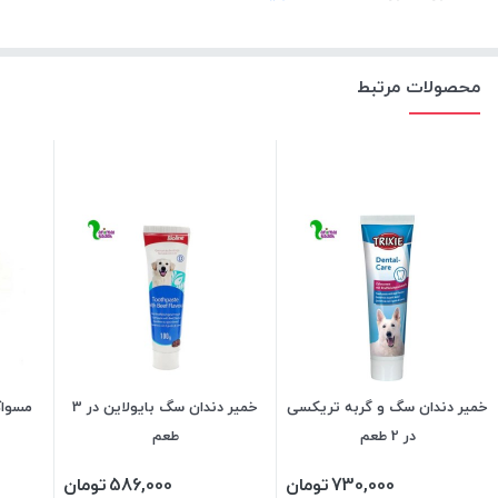
محصولات مرتبط
خمیر دندان سگ و گربه تریکسی
خمیر دندان سگ بایولاین در 3
مسواک
در 2 طعم
طعم
730,000
تومان
586,000
تومان