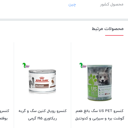
محصول کشور
محصولات مرتبط
کنسرو US PET سگ بالغ طعم
کنسرو رویال کنین سگ و گربه
گوشت بره و سیرابی و کدوتنبل
ریکاوری 195 گرمی
بوقلمون
800 گرمی