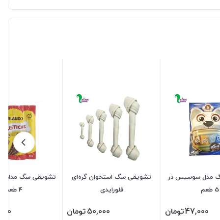
 مدل سوسیس در
تشویقی سگ استخوان گره‌ای
تشویقی سگ مدادی او
5 طعم
فلورایدی
4 طعم
47,000
تومان
50,000
تومان
,000