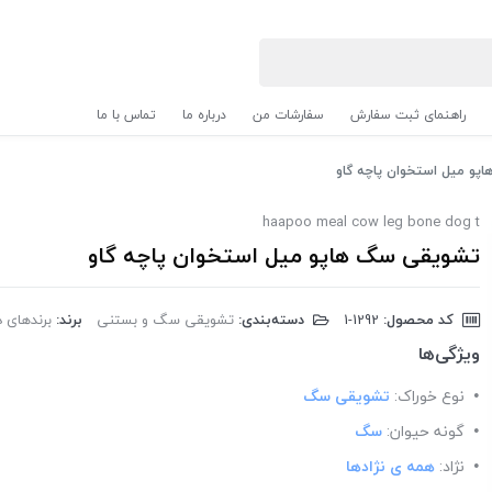
راهنمای ثبت سفارش
سفارشات من
درباره ما
تماس با ما
پو میل استخوان پاچه گاو
haapoo meal cow leg bone dog t
تشویقی سگ هاپو میل استخوان پاچه گاو
کد محصول:
‎1-1292
دسته‌بندی:
تشویقی سگ و بستنی
برند:
برندهای دیگر
ویژگی‌ها
نوع خوراک:
تشویقی سگ
گونه حیوان:
سگ
نژاد:
همه ی نژادها