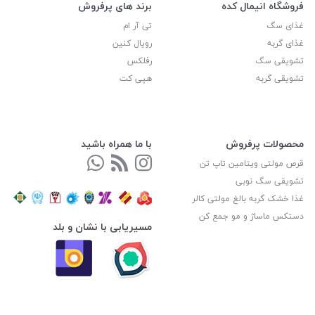
فروشگاه انیمال کده
برند های پرفروش
غذای سگ
تی آر ام
غذای گربه
رویال کنین
تشویقی سگ
رفلکس
تشویقی گربه
هپی کت
محصولات پرفروش
با ما همراه باشید
قرص مولتی ویتامین تاپ تن
تشویقی سگ نوبی
غذا خشک گربه بالغ مولتی کالر
دستکس ماساژ و مو جمع کن
مسیریابی با نشان و بلد