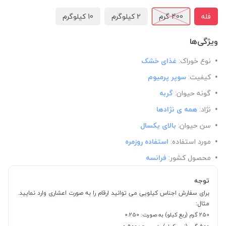
فله
400 گرم
2 کیلوگرم
10 کیلوگرم
ویژگی‌ها
نوع خوراک:
غذای خشک
کیفیت:
سوپر پرمیوم
گونه حیوان:
گربه
نژاد:
همه ی نژادها
سن حیوان:
بالای یکسال
مورد استفاده:
استفاده روزمره
محصول کشور:
فرانسه
توجه
برای سفارش اجناس کیلویی می توانید ارقام را به صورت اعشاری وارد نمایید.
مثال:
250 گرم (ربع کیلو) به صورت: 0.250