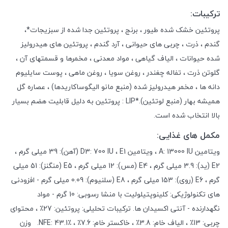
ترکیبات:
پروتئین خشک شده طیور ، برنج ، پروتئین جدا شده از سبزیجات*،
گندم ، ذرت ، چربی های حیوانی ، آرد گندم ، پروتئین های هیدرولیز
شده حیوانات ، الیاف گیاهی ، مواد معدنی ، مخمرها و قسمتهای آن ،
گلوتن ذرت ، تفاله چغندر ، روغن سویا ، روغن ماهی ، پوست سایلیوم
دانه ها ، مخمر هیدرولیز شده (منبع مانو الیگوساکاریدها) ، عصاره گل
همیشه بهار (منبع لوتئین).*LIP : پروتئین به دلیل قابلیت هضم بسیار
بالا انتخاب شده است.
مکمل های غذایی:
ویتامین A: 13000 IU ، ویتامین D3: 700 IU ، E1 (آهن): 39 میلی گرم ،
E2 (ید): 3.9 میلی گرم ، E4 (مس): 12 میلی گرم ، E5 (منگنز): 51 میلی
گرم ، E6 (روی): 153 میلی گرم ، E8 (سلنیوم): 0.09 میلی گرم - افزودنی
های تکنولوژیکی: کلینوپتیلولیت با منشا رسوبی: 10 گرم - مواد
نگهدارنده - آنتی اکسیدان ها. ترکیبات تحلیلی: پروتئین: 27٪ ، محتوای
چربی: 13٪ ، الیاف خام: 3.8٪ ، خاکستر خام: 7.6٪ ، NFE: 43.1٪. وزن