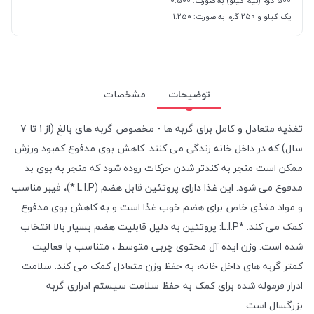
500 گرم (نیم کیلو) به صورت: 0.500
یک کیلو و 250 گرم به صورت: 1.250
توضیحات
مشخصات
تغذیه متعادل و کامل برای گربه ها - مخصوص گربه های بالغ (از 1 تا 7
سال) که در داخل خانه زندگی می کنند. کاهش بوی مدفوع کمبود ورزش
ممکن است منجر به کندتر شدن حرکات روده شود که منجر به بوی بد
مدفوع می شود. این غذا دارای پروتئین قابل هضم (L.I.P.*)، فیبر مناسب
و مواد مغذی خاص برای هضم خوب غذا است و به کاهش بوی مدفوع
کمک می کند. *L.I.P: پروتئین به دلیل قابلیت هضم بسیار بالا انتخاب
شده است. وزن ایده آل محتوی چربی متوسط ، متناسب با فعالیت
کمتر گربه های داخل خانه، به حفظ وزن متعادل کمک می کند. سلامت
ادرار فرموله شده برای کمک به حفظ سلامت سیستم ادراری گربه
بزرگسال است.