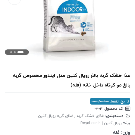
غذا خشک گربه بالغ رویال کنین مدل ایندور مخصوص گربه
بالغ مو کوتاه داخل خانه (فله)
تاریخ انقضا: 0000/00/00
کد محصول:
‎1-303
دسته‌بندی:
غذای خشک گربه
,
غذای گربه رویال کنین
برند:
رویال کنین | Royal canin
وزن:
فله