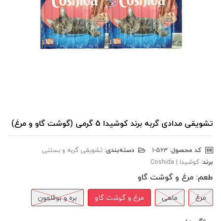
تشویقی مدادی گربه برند کوشیدا 5 گرمی (گوشت گاو و مرغ)
کد محصول:
‎1-563
دسته‌بندی:
تشویقی گربه و بستنی
برند:
کوشیدا | Coshida
طعم:
مرغ و گوشت گاو
مرغ
ماهی
مرغ و گوشت گاو
بره و بوقلمون