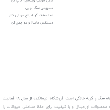
قرص مولتی ویتامین تاپ تن
تشویقی سگ نوبی
غذا خشک گربه بالغ مولتی کالر
دستکس ماساژ و مو جمع کن
مطمئن‌ترین مرجع خرید غذا و کالاهای مورد نیاز برای سلامتی و رفاه سگ و گربه خانگی است. فروشگاه انیمالکده از سال 98 فعالیت
ئه محصولات اورجینال و با کیفیت برای حفظ سلامتی حیوانات را