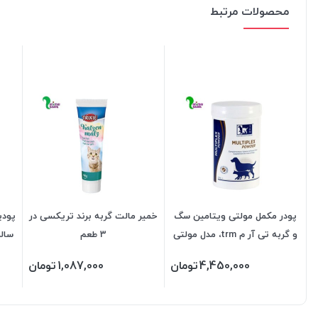
محصولات مرتبط
پودر مکمل مولتی ویتامین سگ
خمیر مالت گربه برند تریکسی در
پودی
و گربه تی آر م trm، مدل مولتی
3 طعم
پلکس 200 گرم
4,450,000
تومان
1,087,000
تومان