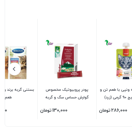
 ونپی با طعم تن و
پودر پروبیوتیک مخصوص
 (زرد)
گوارش حساس سگ و گربه
طعم
بایولاین (شامل یک ساشه 3
286,000
تومان
130,000
تومان
,000
گرمی)