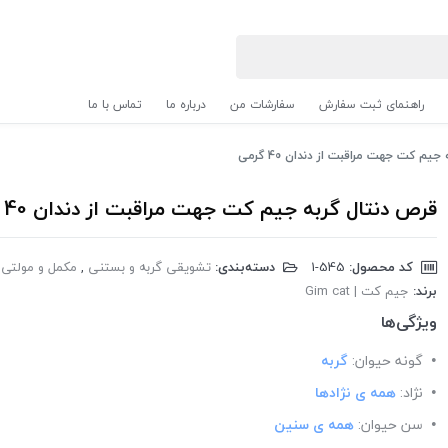
راهنمای ثبت سفارش
سفارشات من
درباره ما
تماس با ما
یم کت جهت مراقبت از دندان 40 گرمی
قرص دنتال گربه جیم کت جهت مراقبت از دندان 40 گرمی
کد محصول:
‎1-545
دسته‌بندی:
تشویقی گربه و بستنی
,
مکمل و مولتی 
برند:
جیم کت | Gim cat
ویژگی‌ها
گونه حیوان:
گربه
نژاد:
همه ی نژادها
سن حیوان:
همه ی سنین