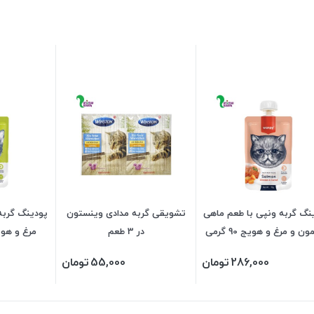
نگ گربه ونپی با طعم ماهی
تشویقی گربه مدادی وینستون
پودینگ گربه
سالمون و مرغ و هویج 90 گرمی
در 3 طعم
مرغ و هویج 90 گرمی
(نارنجی)
286,000
تومان
55,000
تومان