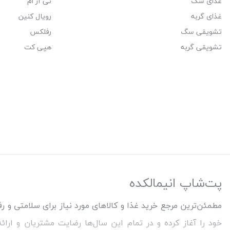
غذای سگ
تی آر ام
غذای گربه
رویال کنین
تشویقی سگ
رفلکس
تشویقی گربه
هپی کت
پت‌شاپ انیمالکده
خود را آغاز کرده و در تمام این سال‌ها رضایت مشتریان و ارا